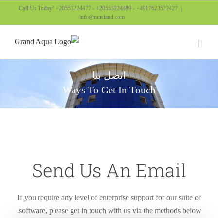
Ski
Call Us Today! +20553224477 - +20553224499 - +4917623522427
|
info@nutsland.com
t
conten
اتصل بنا
Ways To Get In Touch
Send Us An Email
If you require any level of enterprise support for our suite of
software, please get in touch with us via the methods below.