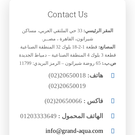
Contact Us
المقر الرئيسي:
33 حي الملتقي العربي، مساكن
شيراتون، القاهرة ، مصــر.
المصانع:
قطعة 1-2-18 بلوك 32 المنطقة الصناعية
قطعة 3 بلوك 4 المنطقة الصناعية – دمياط الجديدة
ص.ب.:
65 روضة شيراتون – الرمز البريدي: 11799
هاتف:
20650018(02)
هاتف:
20650019(02)
فاكس :
20650066(02)
الهاتف المحمول :
01203333649
info@grand-aqua.com