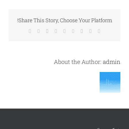
Share This Story, Choose Your Platform!
Email
Pinterest
Vk
Tumblr
WhatsApp
LinkedIn
Reddit
Facebook
X
About the Author:
admin