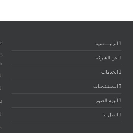
ات
الرئيــــسية
عن الشركة
مص
الخدمات
ال
الـمـنـتـجـات
ال
البوم الصور
ف
ال
اتصل بنا
مو