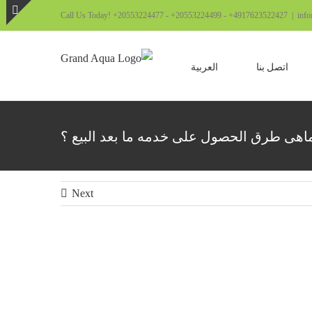
Call Us Today! +20553224477 - +20553224499 - +4917623522427
|
inf
le
ng
اتصل بنا
العربية
ar
ea
اهى طرق الحصول على خدمه ما بعد البيع ؟
Next