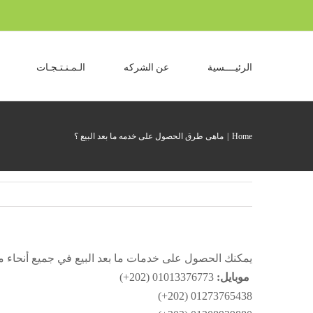
Ski
t
conten
الرئيــــسية
عن الشركه
الـمـنـتـجـات
Home
ماهى طرق الحصول على خدمه ما بعد البيع ؟
يمكنك الحصول على خدمات ما بعد البيع في جميع أنحاء 
موبايل:
01013376773 (202+)
01273765438 (202+)