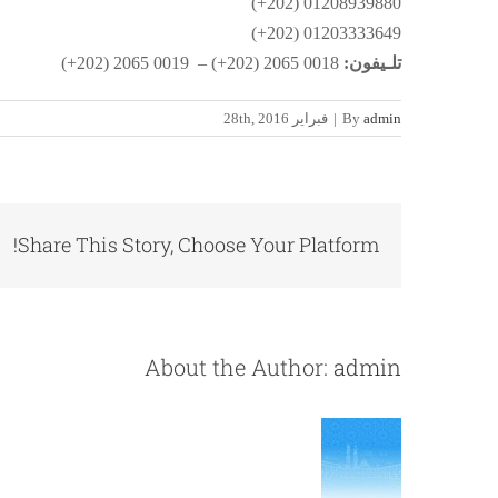
01208939880 (202+)
01203333649 (202+)
تلـيفون:
0018 2065 (202+) – 0019 2065 (202+)
admin
By
|
فبراير 28th, 2016
Share This Story, Choose Your Platform!
About the Author:
admin