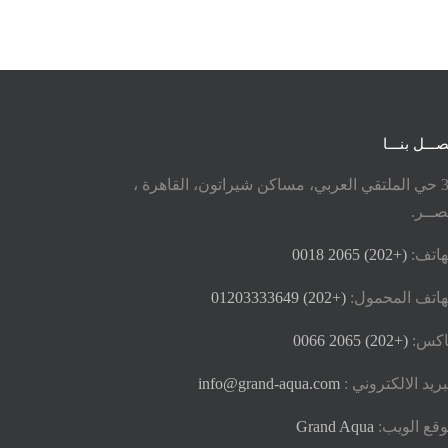
صـــل بنـــا
33 حي الملتقي العربي، مساكن شيراتون، القاهرة ،
ــر.
هاتف:
(+202) 2065 0018
هاتف المحمول:
(+202) 01203333649
اكس:
(+202) 2065 0066
بريد الالكتروني :
info@grand-aqua.com
قع الويب:
Grand Aqua