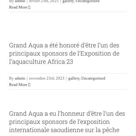
By
admin
|
février 25th, 2025
|
gallery
,
Uncategorized
Read More
Grand Aqua a été honoré d’être l’un des
principaux sponsors de l’Exposition de
Grand Aqua a été honoré d’être l’un des
l’aquaculture Africa 23
principaux sponsors de l’Exposition de
gallery
Uncategorized
l’aquaculture Africa 23
By
admin
|
novembre 23rd, 2023
|
gallery
,
Uncategorized
Read More
Grand Aqua a eu l’honneur d’être l’un des
principaux sponsors de l’exposition
internationale saoudienne sur la pêche