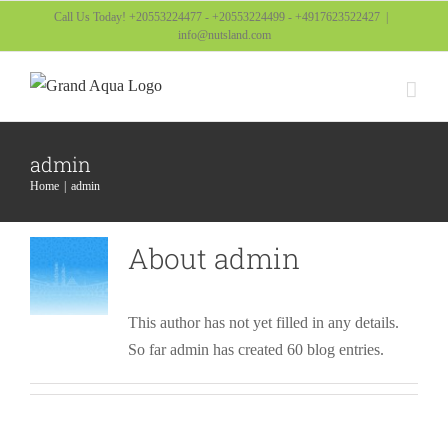
Skip
Call Us Today! +20553224477 - +20553224499 - +4917623522427
|
info@nutsland.com
to
content
admin
Home
admin
About
admin
This author has not yet filled in any details.
So far admin has created 60 blog entries.