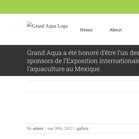
Skip
to
content
Home
About
Grand Aqua a été honoré d’être l’un de
sponsors de l’Exposition international
l’aquaculture au Mexique.
By
admin
|
mai 30th, 2022
|
gallery