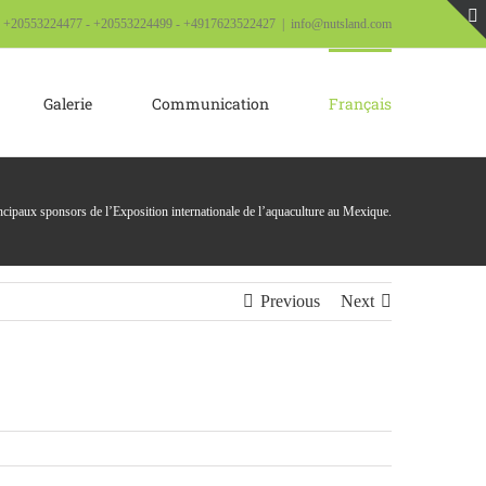
! +20553224477 - +20553224499 - +4917623522427
|
info@nutsland.com
Galerie
Communication
Français
ncipaux sponsors de l’Exposition internationale de l’aquaculture au Mexique.
Previous
Next