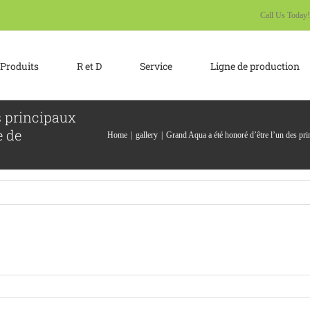
Call Us Today
Produits
R et D
Service
Ligne de production
s principaux
e de
Home
gallery
Grand Aqua a été honoré d’être l’un des pri