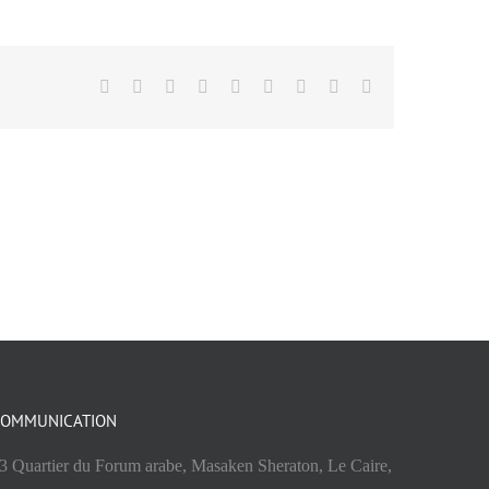
Facebook
X
Reddit
LinkedIn
WhatsApp
Tumblr
Pinterest
Vk
Email
OMMUNICATION
3 Quartier du Forum arabe, Masaken Sheraton, Le Caire,