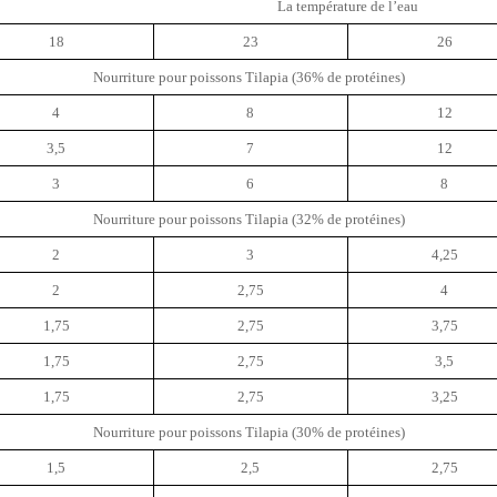
La température de l’eau
18
23
26
Nourriture pour poissons Tilapia (36% de protéines)
4
8
12
3,5
7
12
3
6
8
Nourriture pour poissons Tilapia (32% de protéines)
2
3
4,25
2
2,75
4
1,75
2,75
3,75
1,75
2,75
3,5
1,75
2,75
3,25
Nourriture pour poissons Tilapia (30% de protéines)
1,5
2,5
2,75