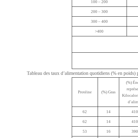
100 – 200
200 – 300
300 – 400
>400
Tableau des taux d’alimentation quotidiens (% en poids) p
(%) Én
représ
Protéine
(%) Gras
Kilocalor
d’ali
62
14
410
62
14
410
53
16
390