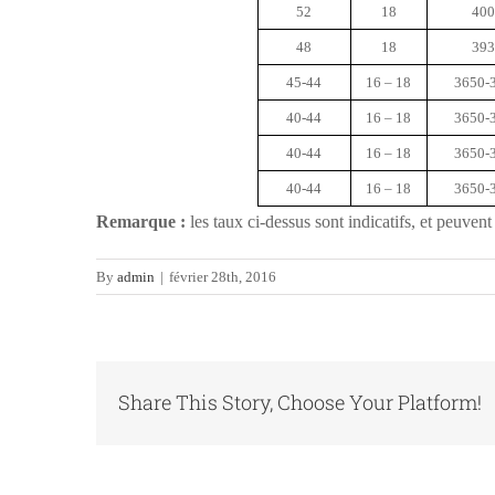
52
18
400
48
18
393
45-44
16 – 18
3650-
40-44
16 – 18
3650-
40-44
16 – 18
3650-
40-44
16 – 18
3650-
Remarque :
les taux ci-dessus sont indicatifs, et peuve
By
admin
|
février 28th, 2016
Share This Story, Choose Your Platform!