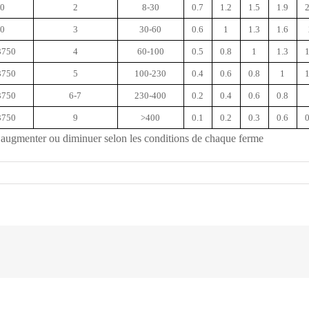
0
2
8-30
0.7
1.2
1.5
1.9
2
0
3
30-60
0.6
1
1.3
1.6
3750
4
60-100
0.5
0.8
1
1.3
1
3750
5
100-230
0.4
0.6
0.8
1
1
3750
6-7
230-400
0.2
0.4
0.6
0.8
3750
9
>400
0.1
0.2
0.3
0.6
0
nt augmenter ou diminuer selon les conditions de chaque ferme