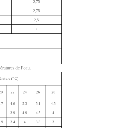
2,75
2,75
2,5
2
ératures de l’eau.
rature (° C)
20
22
24
26
28
.7
4.6
5.3
5.1
4.5
.1
3.9
4.9
4.5
4
.9
3.4
4
3.8
3