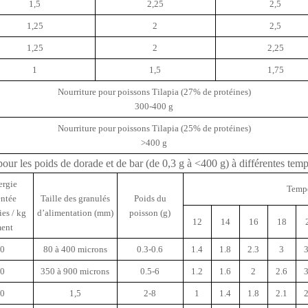
1,5
2,25
2,5
1,25
2
2,5
1,25
2
2,25
1
1,5
1,75
Nourriture pour poissons Tilapia (27% de protéines)
300-400 g
Nourriture pour poissons Tilapia (25% de protéines)
>400 g
our les poids de dorade et de bar (de 0,3 g à <400 g) à différentes temp
ergie
Tempé
entée
Taille des granulés
Poids du
ies / kg
d’alimentation (mm)
poisson (g)
12
14
16
18
ment
0
80 à 400 microns
0.3-0.6
1.4
1.8
2.3
3
3
0
350 à 900 microns
0.5-6
1.2
1.6
2
2.6
3
0
1,5
2-8
1
1.4
1.8
2.1
2