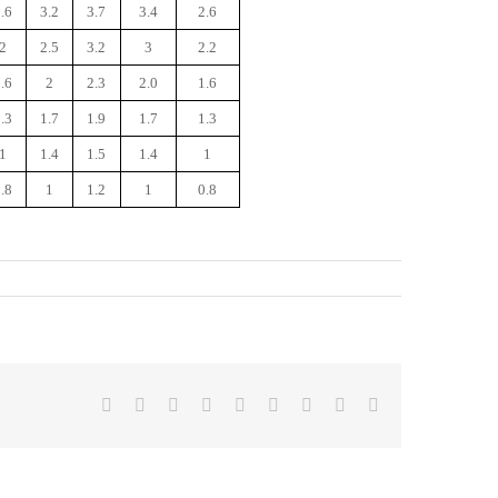
.6
3.2
3.7
3.4
2.6
2
2.5
3.2
3
2.2
.6
2
2.3
2.0
1.6
.3
1.7
1.9
1.7
1.3
1
1.4
1.5
1.4
1
.8
1
1.2
1
0.8
Facebook
X
Reddit
LinkedIn
WhatsApp
Tumblr
Pinterest
Vk
Email