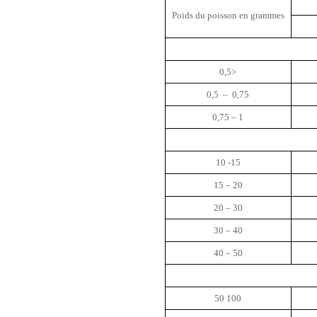
Poids du poisson en grammes
0,5>
0,5 – 0,75
0,75 – 1
10 -15
15 – 20
20 – 30
30 – 40
40 – 50
50 100