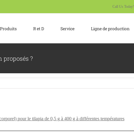
Call Us Today
Produits
R et D
Service
Ligne de production
n proposés ?
rporel) pour le tilapia de 0,5 g à 400 g à différentes températures