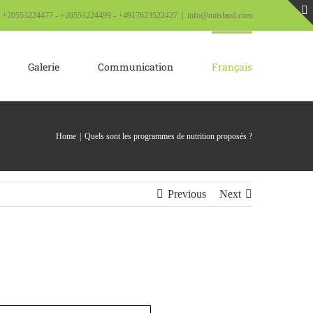
! +20553224477 - +20553224499 - +4917623522427
|
info@nutsland.com
Galerie
Communication
Français
Home
Quels sont les programmes de nutrition proposés ?
Previous
Next