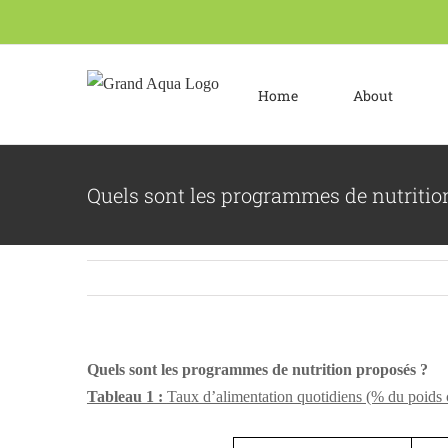
Skip
to
content
Home
About
Quels sont les programmes de nutritio
Quels sont les programmes de nutrition proposés ?
Tableau 1 :
Taux d’alimentation quotidiens (% du poids co