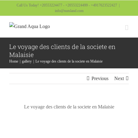
Skip
Call Us Today! +20553224477 - +20553224499 - +4917623522427
|
info@nutsland.com
to
content
Le voyage des clients de la societe en
Malaisie
Home
gallery
Le voyage des clients de la societe en Malaisie
Previous
Next
Le voyage des clients de la societe en Malaisie