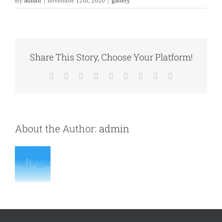
By
admin
|
novembre 12th, 2020
|
gallery
Share This Story, Choose Your Platform!
Facebook
X
Reddit
LinkedIn
WhatsApp
Tumblr
Pinterest
Vk
Email
About the Author:
admin